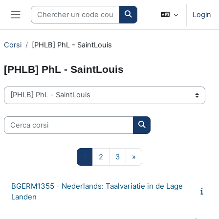
Vai al contenuto principale
Search courses
Login
Pannello laterale
Corsi
[PHLB] PhL - SaintLouis
[PHLB] PhL - SaintLouis
Categorie di corso
Cerca corsi
Cerca corsi
Pagina 1
Pagina 2
Pagina 3
Pagina successiva
1
2
3
»
BGERM1355 - Nederlands: Taalvariatie in de Lage
Landen