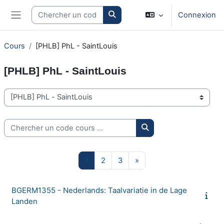
Passer au contenu principal
Search courses
Connexion
Panneau latéral
Cours
[PHLB] PhL - SaintLouis
[PHLB] PhL - SaintLouis
Catégories de cours
Chercher un code cours ...
Chercher un code cours
Page 1
Page 2
Page 3
Page suivante
1
2
3
»
BGERM1355 - Nederlands: Taalvariatie in de Lage
Landen