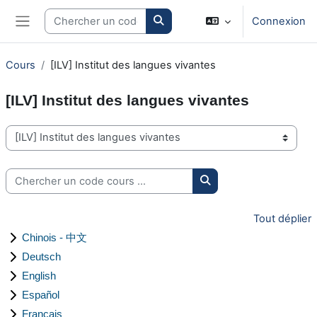
Passer au contenu principal
Search courses
Connexion
Panneau latéral
Cours
[ILV] Institut des langues vivantes
[ILV] Institut des langues vivantes
Catégories de cours
Chercher un code cours ...
Chercher un code cours
Tout déplier
Chinois - 中文
Deutsch
English
Español
Français