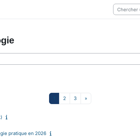
ogie
si
Pagina 1
Pagina 2
Pagina 3
Pagina successiva
1
2
3
»
)
gie pratique en 2026