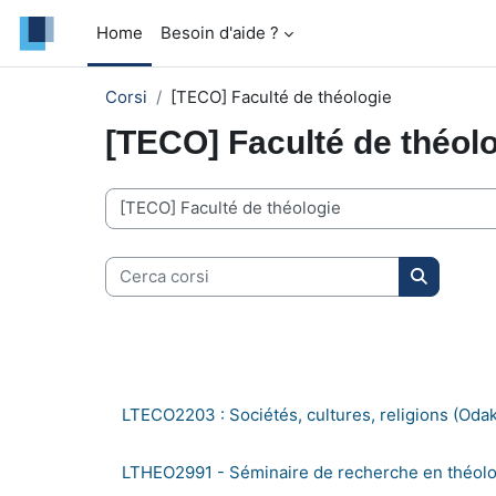
Vai al contenuto principale
Home
Besoin d'aide ?
Corsi
[TECO] Faculté de théologie
[TECO] Faculté de théol
Categorie di corso
Cerca corsi
Cerca cor
LTECO2203 : Sociétés, cultures, religions (Odak
LTHEO2991 - Séminaire de recherche en théolo