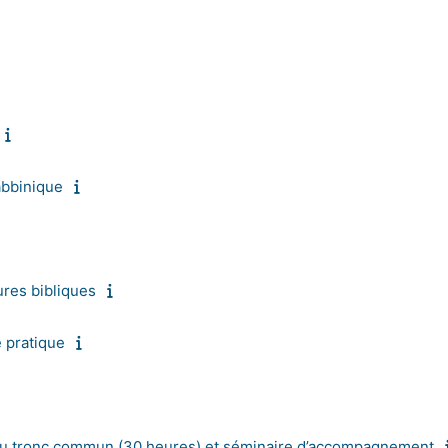
abbinique
ures bibliques
 pratique
 du tronc commun (30 heures) et séminaire d’accompagnement