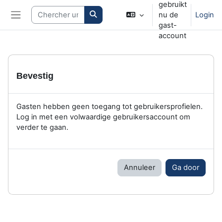
gebruikt
Ga naar hoofdinhoud
Search courses
nu de
Login
Zijpaneel
gast-
account
Bevestig
Gasten hebben geen toegang tot gebruikersprofielen.
Log in met een volwaardige gebruikersaccount om
verder te gaan.
Annuleer
Ga door