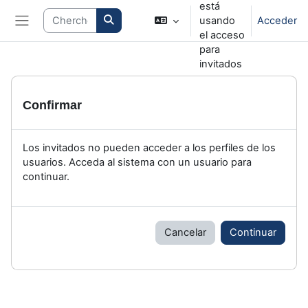
está
Salta al contenido principal
Search courses
usando
Acceder
Panel lateral
el acceso
para
invitados
Confirmar
Los invitados no pueden acceder a los perfiles de los
usuarios. Acceda al sistema con un usuario para
continuar.
Cancelar
Continuar