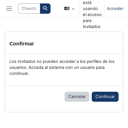
está
Salta al contenido principal
Search courses
usando
Acceder
Panel lateral
el acceso
para
invitados
Confirmar
Los invitados no pueden acceder a los perfiles de los
usuarios. Acceda al sistema con un usuario para
continuar.
Cancelar
Continuar