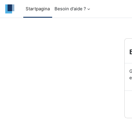
Ga naar hoofdinhoud
Startpagina
Besoin d'aide ?
G
e