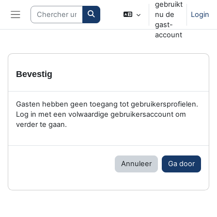
gebruikt
Ga naar hoofdinhoud
Search courses
nu de
Login
Zijpaneel
gast-
account
Bevestig
Gasten hebben geen toegang tot gebruikersprofielen.
Log in met een volwaardige gebruikersaccount om
verder te gaan.
Annuleer
Ga door