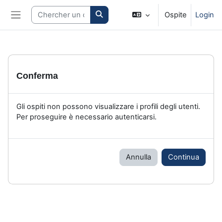
Vai al contenuto principale
Search courses
Ospite
Login
Pannello laterale
Conferma
Gli ospiti non possono visualizzare i profili degli utenti.
Per proseguire è necessario autenticarsi.
Annulla
Continua