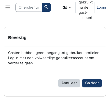
gebruikt
Ga naar hoofdinhoud
Search courses
nu de
Login
Zijpaneel
gast-
account
Bevestig
Gasten hebben geen toegang tot gebruikersprofielen.
Log in met een volwaardige gebruikersaccount om
verder te gaan.
Annuleer
Ga door