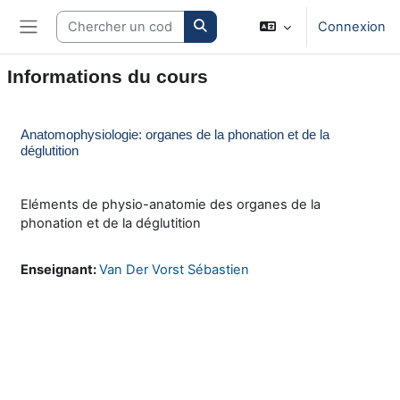
Passer au contenu principal
Search courses
Connexion
Panneau latéral
Informations du cours
Anatomophysiologie: organes de la phonation et de la
déglutition
Eléments de physio-anatomie des organes de la
phonation et de la déglutition
Enseignant:
Van Der Vorst Sébastien