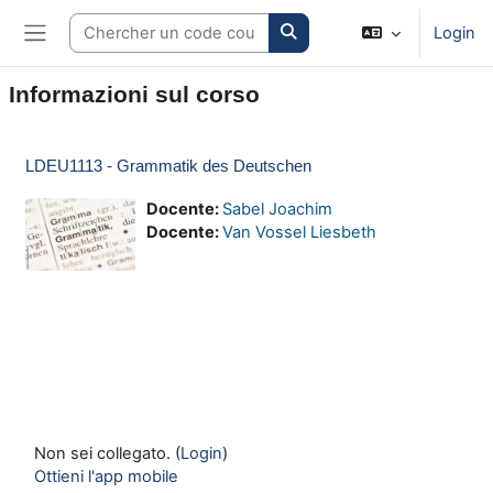
Vai al contenuto principale
Search courses
Login
Pannello laterale
Informazioni sul corso
LDEU1113 - Grammatik des Deutschen
Docente:
Sabel Joachim
Docente:
Van Vossel Liesbeth
Non sei collegato. (
Login
)
Ottieni l'app mobile