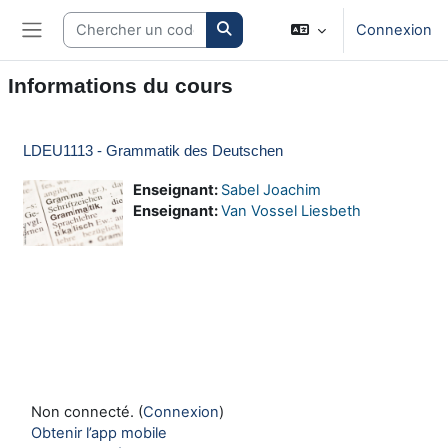
Passer au contenu principal
Search courses
Connexion
Panneau latéral
Informations du cours
LDEU1113 - Grammatik des Deutschen
Enseignant:
Sabel Joachim
Enseignant:
Van Vossel Liesbeth
Non connecté. (
Connexion
)
Obtenir l’app mobile