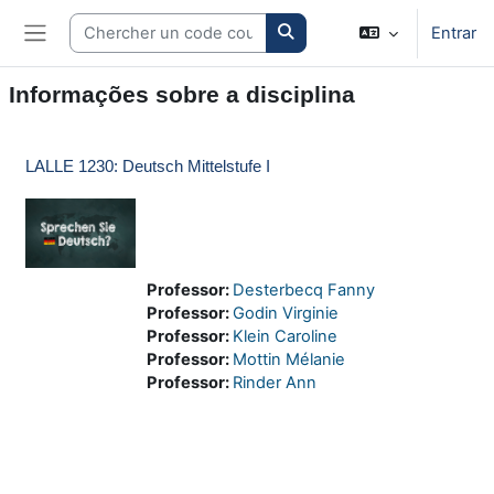
Ir para o conteúdo principal
Search courses
Entrar
Painel lateral
Informações sobre a disciplina
LALLE 1230: Deutsch Mittelstufe I
Professor:
Desterbecq Fanny
Professor:
Godin Virginie
Professor:
Klein Caroline
Professor:
Mottin Mélanie
Professor:
Rinder Ann