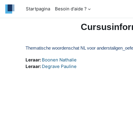
Ga naar hoofdinhoud
Startpagina
Besoin d'aide ?
Cursusinfor
Thematische woordenschat NL voor anderstaligen_oef
Leraar:
Boonen Nathalie
Leraar:
Degrave Pauline