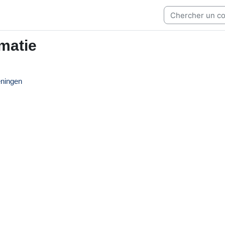
matie
eningen