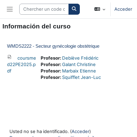
Salta al contenido principal
Search courses
Acceder
Panel lateral
Información del curso
WMDS2222 - Secteur gynécologie obstétrique
coursme
Profesor:
Debiève Frédéric
d22PE2025.p
Profesor:
Galant Christine
df
Profesor:
Marbaix Etienne
Profesor:
Squifflet Jean-Luc
Usted no se ha identificado. (
Acceder
)