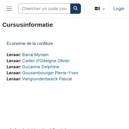
Ga naar hoofdinhoud
Search courses
Login
Zijpaneel
Cursusinformatie
Economie de la confiture
Leraar:
Banaï Myriam
Leraar:
Carlier d'Odeigne Olivier
Leraar:
Ducarme Delphine
Leraar:
Gousenbourger Pierre-Yves
Leraar:
Vangrunderbeeck Pascal