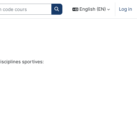
Search courses
English (EN)
Log in
isciplines sportives: