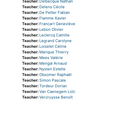
Teacher:
Delbecque Nathan
Teacher:
Delens Cécile
Teacher:
De Petter Fabian
Teacher:
Flamme Xavier
Teacher:
Francart Geneviève
Teacher:
Lebon Olivier
Teacher:
Leclercq Camille
Teacher:
Legrand Carolyne
Teacher:
Loiselet Céline
Teacher:
Marique Thierry
Teacher:
Mees Valérie
Teacher:
Mengal Arnaud
Teacher:
Nysten Estelle
Teacher:
Obsomer Raphaël
Teacher:
Simon Pascale
Teacher:
Tordeur Dorian
Teacher:
Van Caenegem Loïc
Teacher:
Vercruysse Benoît