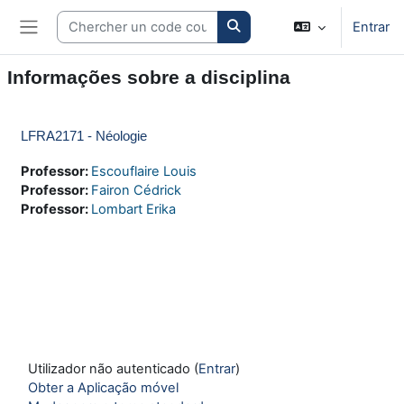
Ir para o conteúdo principal
Search courses
Entrar
Painel lateral
Informações sobre a disciplina
LFRA2171 - Néologie
Professor:
Escouflaire Louis
Professor:
Fairon Cédrick
Professor:
Lombart Erika
Utilizador não autenticado (
Entrar
)
Obter a Aplicação móvel