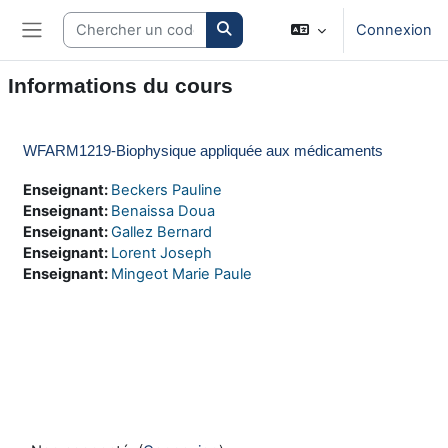
Passer au contenu principal
Search courses
Connexion
Panneau latéral
Informations du cours
WFARM1219-Biophysique appliquée aux médicaments
Enseignant:
Beckers Pauline
Enseignant:
Benaissa Doua
Enseignant:
Gallez Bernard
Enseignant:
Lorent Joseph
Enseignant:
Mingeot Marie Paule