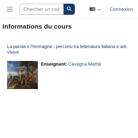
Passer au contenu principal
Search courses
Connexion
Panneau latéral
Informations du cours
La parola e l'Immagine : percorsi tra letteratura italiana e arti
visive
Enseignant:
Cavagna Mattia