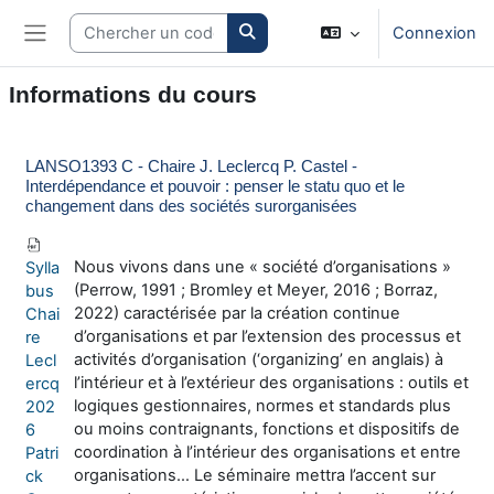
Passer au contenu principal
Search courses
Connexion
Panneau latéral
Informations du cours
LANSO1393 C - Chaire J. Leclercq P. Castel -
Interdépendance et pouvoir : penser le statu quo et le
changement dans des sociétés surorganisées
Nous vivons dans une « société d’organisations »
Sylla
(Perrow, 1991 ; Bromley et Meyer, 2016 ; Borraz,
bus
2022) caractérisée par la création continue
Chai
d’organisations et par l’extension des processus et
re
activités d’organisation (‘organizing’ en anglais) à
Lecl
l’intérieur et à l’extérieur des organisations : outils et
ercq
logiques gestionnaires, normes et standards plus
202
ou moins contraignants, fonctions et dispositifs de
6
coordination à l’intérieur des organisations et entre
Patri
organisations… Le séminaire mettra l’accent sur
ck