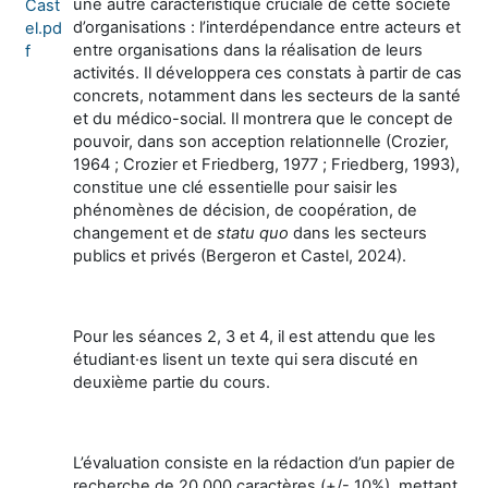
une autre caractéristique cruciale de cette société
Cast
d’organisations : l’interdépendance entre acteurs et
el.pd
entre organisations dans la réalisation de leurs
f
activités. Il développera ces constats à partir de cas
concrets, notamment dans les secteurs de la santé
et du médico-social. Il montrera que le concept de
pouvoir, dans son acception relationnelle (Crozier,
1964 ; Crozier et Friedberg, 1977 ; Friedberg, 1993),
constitue une clé essentielle pour saisir les
phénomènes de décision, de coopération, de
changement et de
statu quo
dans les secteurs
publics et privés (Bergeron et Castel, 2024).
Pour les séances 2, 3 et 4, il est attendu que les
étudiant·es lisent un texte qui sera discuté en
deuxième partie du cours.
L’évaluation consiste en la rédaction d’un papier de
recherche de 20,000 caractères (+/- 10%), mettant