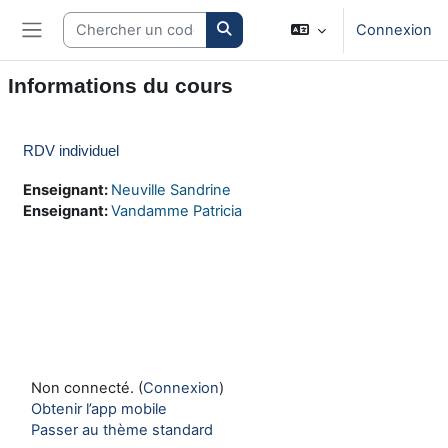
Passer au contenu principal
Search courses
Connexion
Panneau latéral
Informations du cours
RDV individuel
Enseignant:
Neuville Sandrine
Enseignant:
Vandamme Patricia
Non connecté. (
Connexion
)
Obtenir l’app mobile
Passer au thème standard