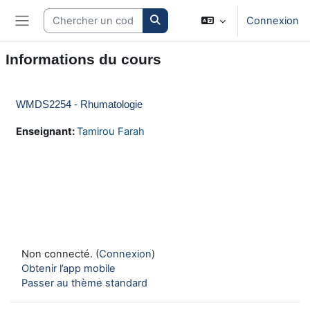
Passer au contenu principal
Search courses
Connexion
Panneau latéral
Informations du cours
WMDS2254 - Rhumatologie
Enseignant:
Tamirou Farah
Non connecté. (
Connexion
)
Obtenir l’app mobile
Passer au thème standard