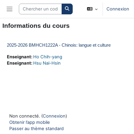
Passer au contenu principal
Search courses
Connexion
Panneau latéral
Informations du cours
2025-2026 BMHCH1222A - Chinois: langue et culture
Enseignant:
Ho Chih-yang
Enseignant:
Hsu Nai-Hsin
Non connecté. (
Connexion
)
Obtenir l’app mobile
Passer au thème standard