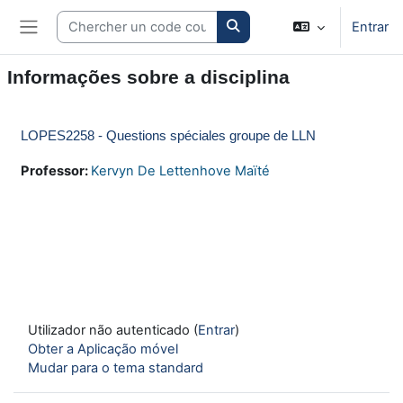
Ir para o conteúdo principal
Search courses
Entrar
Painel lateral
Informações sobre a disciplina
LOPES2258 - Questions spéciales groupe de LLN
Professor:
Kervyn De Lettenhove Maïté
Utilizador não autenticado (
Entrar
)
Obter a Aplicação móvel
Mudar para o tema standard