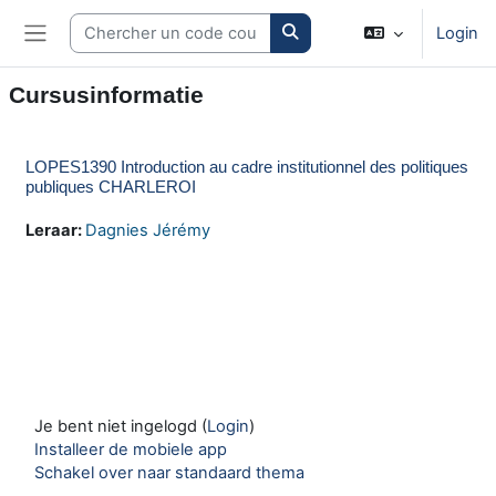
Ga naar hoofdinhoud
Search courses
Login
Zijpaneel
Cursusinformatie
LOPES1390 Introduction au cadre institutionnel des politiques
publiques CHARLEROI
Leraar:
Dagnies Jérémy
Je bent niet ingelogd (
Login
)
Installeer de mobiele app
Schakel over naar standaard thema