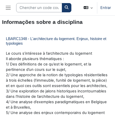
Ir para o conteúdo principal
Search courses
Entrar
Painel lateral
Informações sobre a disciplina
LBARC1348 - L'architecture du logement. Enjeux, histoire et
typologies
Le cours s’intéresse à l’architecture du logement
Il aborde plusieurs thématiques :
1/ Des définitions de ce qu’est le logement, et la
pertinence d’un cours sur le sujet,
2/ Une approche de la notion de typologies résidentielles
à trois échelles (l’immeuble, l’unité de logement, la pièce)
et en quoi ces outils sont essentiels pour les architectes,
3/ Une exploration de jalons historiques incontournables
dans l’histoire de l’architecture du logement,
4/ Une analyse d’exemples paradigmatiques en Belgique
et à Bruxelles,
5/ Une analyse des enjeux contemporains du logement