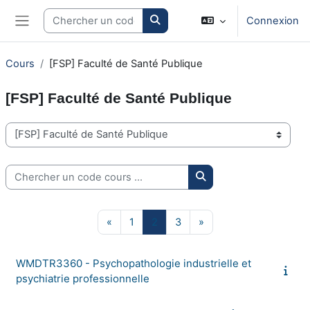
Passer au contenu principal
Search courses
Connexion
Panneau latéral
Cours
[FSP] Faculté de Santé Publique
[FSP] Faculté de Santé Publique
Catégories de cours
Chercher un code cours ...
Chercher un code cours
Page précédente
Page 1
Page 2
Page 3
Page suivante
«
1
2
3
»
WMDTR3360 - Psychopathologie industrielle et
psychiatrie professionnelle